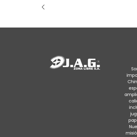
So
impo
Chin
esp
ampli
cal
inc
jug
pape
Nue
misió