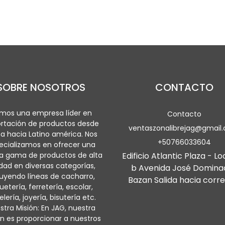
SOBRE NOSOTROS
CONTACTO
mos una empresa líder en
Contacto
rtación de productos desde
ventaszonalibrejag@gmail
a hacia Latino américa. Nos
+50766033604
ecializamos en ofrecer una
a gama de productos de alta
Edificio Atlantic Plaza - Lo
idad en diversas categorías,
b Avenida José Domina
luyendo líneas de cacharro,
Bazan Salida hacia corre
uetería, ferretería, escolar,
lería, joyería, bisutería etc.
stra Misión: En JAG, nuestra
n es proporcionar a nuestros