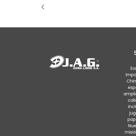
So
impo
Chin
esp
ampli
cal
inc
jug
pape
Nue
misió