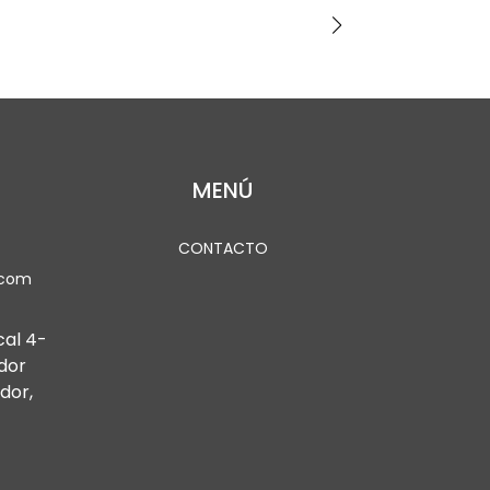
MENÚ
CONTACTO
.com
cal 4-
dor
dor,