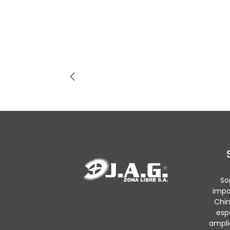
So
impo
Chin
esp
ampli