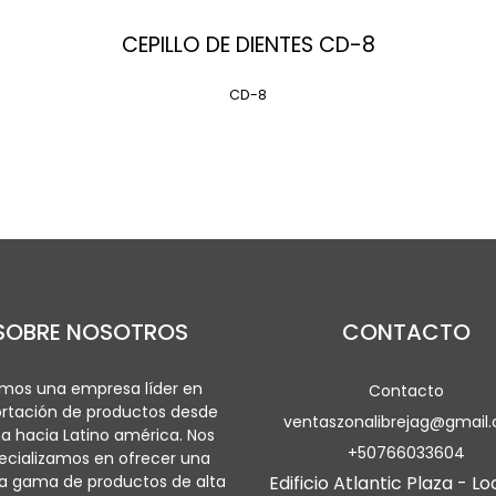
CEPILLO DE DIENTES CD-8
CD-8
SOBRE NOSOTROS
CONTACTO
mos una empresa líder en
Contacto
rtación de productos desde
ventaszonalibrejag@gmail
a hacia Latino américa. Nos
+50766033604
ecializamos en ofrecer una
a gama de productos de alta
Edificio Atlantic Plaza - Lo