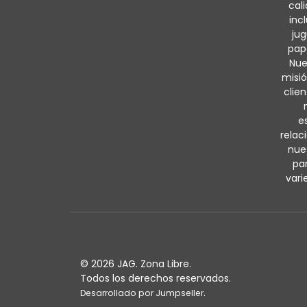
cal
inc
jug
pape
Nue
misió
clie
e
relac
nue
par
vari
© 2026 JAG. Zona Libre.
Todos los derechos reservados.
.
Desarrollado por Jumpseller