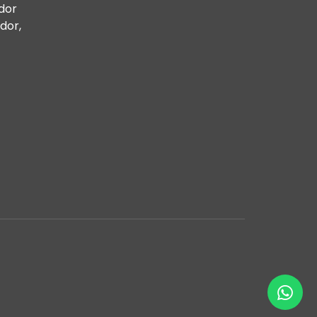
dor
dor,