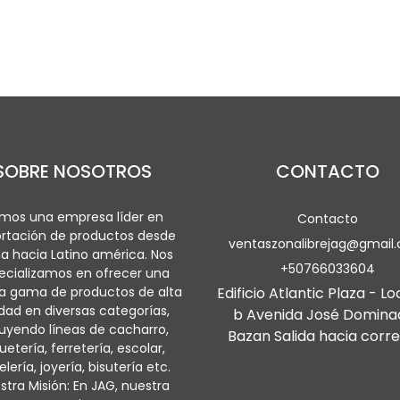
SOBRE NOSOTROS
CONTACTO
mos una empresa líder en
Contacto
rtación de productos desde
ventaszonalibrejag@gmail
a hacia Latino américa. Nos
+50766033604
ecializamos en ofrecer una
a gama de productos de alta
Edificio Atlantic Plaza - Lo
idad en diversas categorías,
b Avenida José Domina
luyendo líneas de cacharro,
Bazan Salida hacia corre
uetería, ferretería, escolar,
lería, joyería, bisutería etc.
stra Misión: En JAG, nuestra