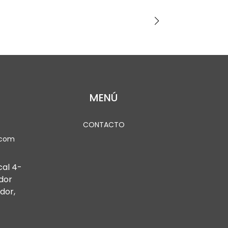
MENÚ
CONTACTO
.com
cal 4-
dor
dor,