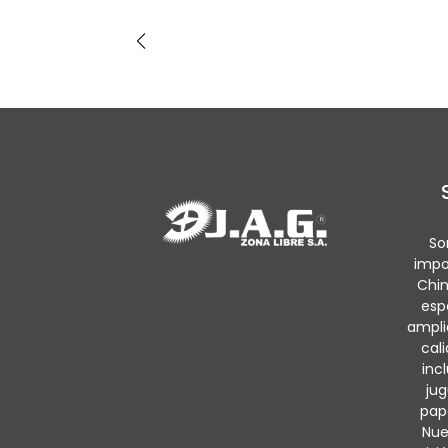
So
impo
Chin
esp
ampli
cal
inc
jug
pape
Nue