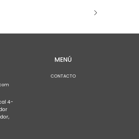
MENÚ
CONTACTO
.com
cal 4-
dor
dor,