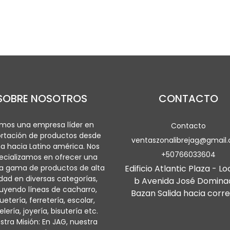
SOBRE NOSOTROS
CONTACTO
mos una empresa líder en
Contacto
rtación de productos desde
ventaszonalibrejag@gmail
a hacia Latino américa. Nos
+50766033604
ecializamos en ofrecer una
a gama de productos de alta
Edificio Atlantic Plaza - Lo
idad en diversas categorías,
b Avenida José Domina
luyendo líneas de cacharro,
Bazan Salida hacia corre
uetería, ferretería, escolar,
lería, joyería, bisutería etc.
stra Misión: En JAG, nuestra