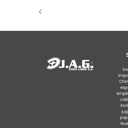
So
impo
Chin
esp
ampli
cal
inc
jug
pape
Nue